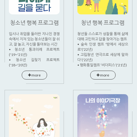
청소년 행복 프로그램
청년 행복 프로그램
입시나 취업을 둘러싼 지나친 경쟁
청년들 스스로가 성찰을 통해 삶에
속에서 지쳐 있는 청소년들이 잘 쉬
대해 고민하고 답을 찾아가는 캠프
고, 잘 놀고, 자신을 돌아보는 시간
• 숲속 인생 캠프 '방에서 세상으
• 청소년 통과의례 프로젝트
로'('22년)
('19~'21년)
• 고립청년 연극으로 세상에 말하
• 청소년 길찾기 프로젝트
다’('22년)
('18~'20년)
• 평화통일캠프 ‘비더피스’('21년)
more
more