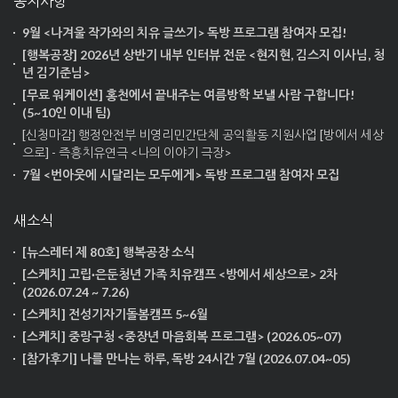
공지사항
9월 <나겨울 작가와의 치유 글쓰기> 독방 프로그램 참여자 모집!
[행복공장] 2026년 상반기 내부 인터뷰 전문 <현지현, 김스지 이사님, 청
년 김기준님>
[무료 워케이션] 홍천에서 끝내주는 여름방학 보낼 사람 구합니다!
(5~10인 이내 팀)
[신청마감] 행정안전부 비영리민간단체 공익활동 지원사업 [방에서 세상
으로] - 즉흥치유연극 <나의 이야기 극장>
7월 <번아웃에 시달리는 모두에게> 독방 프로그램 참여자 모집
새소식
[뉴스레터 제 80호] 행복공장 소식
[스케치] 고립·은둔청년 가족 치유캠프 <방에서 세상으로> 2차
(2026.07.24 ~ 7.26)
[스케치] 전성기자기돌봄캠프 5~6월
[스케치] 중랑구청 <중장년 마음회복 프로그램> (2026.05~07)
[참가후기] 나를 만나는 하루, 독방 24시간 7월 (2026.07.04~05)