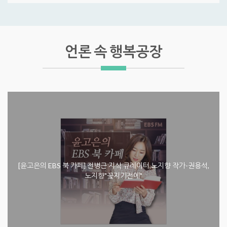
언론 속 행복공장
[윤고은의 EBS 북 카페] 전병근 지식 큐레이터,노지향 작가-권용석,
노지향"꽃지기전에"